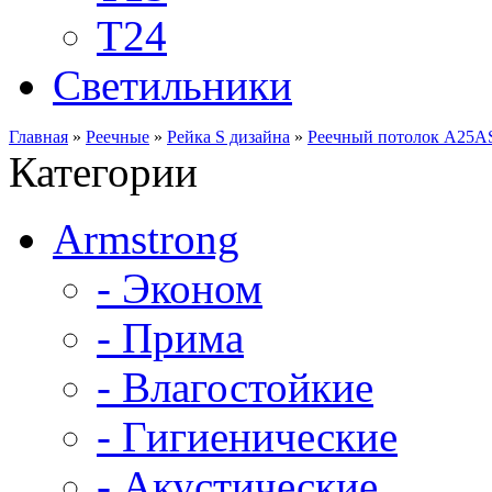
Т24
Светильники
Главная
»
Реечные
»
Рейка S дизайна
»
Реечный потолок A25AS
Категории
Armstrong
- Эконом
- Прима
- Влагостойкие
- Гигиенические
- Акустические