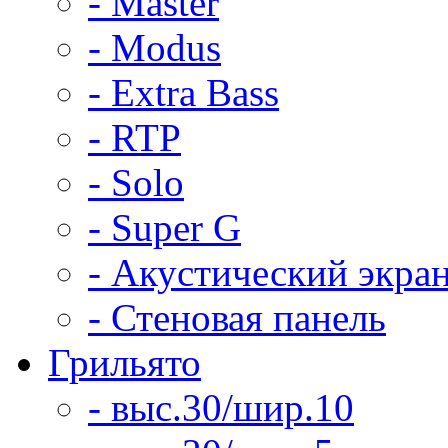
- Master
- Modus
- Extra Bass
- RTP
- Solo
- Super G
- Акустический экра
- Стеновая панель
Грильято
- выс.30/шир.10