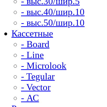
- выс.30/шир.5
- выс.40/шир.10
- выс.50/шир.10
Кассетные
- Board
- Line
- Microlook
- Tegular
- Vector
- АС