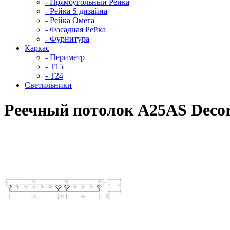
- Прямоугольный Рейка
- Рейка S дизайна
- Рейка Омега
- Фасадная Рейка
- Фурнитура
Каркас
- Периметр
- Т15
- Т24
Светильники
Реечный потолок A25AS Deco