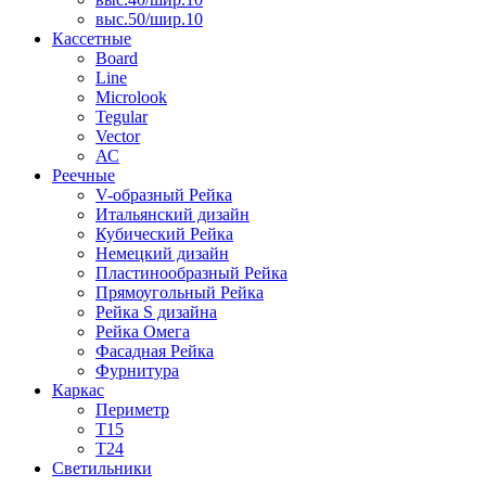
выс.50/шир.10
Кассетные
Board
Line
Microlook
Tegular
Vector
АС
Реечные
V-образный Рейка
Итальянский дизайн
Кубический Рейка
Немецкий дизайн
Пластинообразный Рейка
Прямоугольный Рейка
Рейка S дизайна
Рейка Омега
Фасадная Рейка
Фурнитура
Каркас
Периметр
Т15
Т24
Светильники