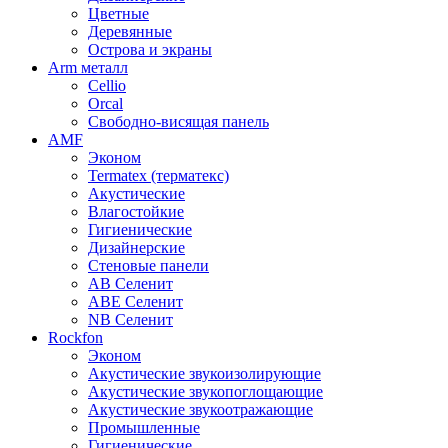
Цветные
Деревянные
Острова и экраны
Arm металл
Cellio
Orcal
Свободно-висящая панель
AMF
Эконом
Termatex (терматекс)
Акустические
Влагостойкие
Гигиенические
Дизайнерские
Стеновые панели
AB Селенит
ABE Селенит
NB Селенит
Rockfon
Эконом
Акустические звукоизолирующие
Акустические звукопоглощающие
Акустические звукоотражающие
Промышленные
Гигиенические