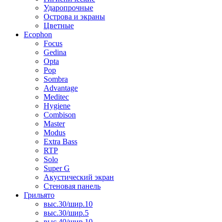
Ударопрочные
Острова и экраны
Цветные
Ecophon
Focus
Gedina
Opta
Pop
Sombra
Advantage
Meditec
Hygiene
Combison
Master
Modus
Extra Bass
RTP
Solo
Super G
Акустический экран
Стеновая панель
Грильято
выс.30/шир.10
выс.30/шир.5
выс.40/шир.10