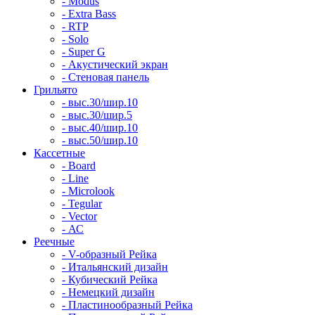
- Modus
- Extra Bass
- RTP
- Solo
- Super G
- Акустический экран
- Стеновая панель
Грильято
- выс.30/шир.10
- выс.30/шир.5
- выс.40/шир.10
- выс.50/шир.10
Кассетные
- Board
- Line
- Microlook
- Tegular
- Vector
- АС
Реечные
- V-образный Рейка
- Итальянский дизайн
- Кубический Рейка
- Немецкий дизайн
- Пластинообразный Рейка