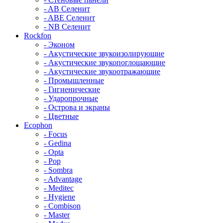
- AB Селенит
- ABE Селенит
- NB Селенит
Rockfon
- Эконом
- Акустические звукоизолирующие
- Акустические звукопоглощающие
- Акустические звукоотражающие
- Промышленные
- Гигиенические
- Ударопрочные
- Острова и экраны
- Цветные
Ecophon
- Focus
- Gedina
- Opta
- Pop
- Sombra
- Advantage
- Meditec
- Hygiene
- Combison
- Master