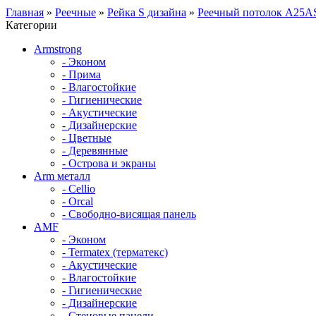
Главная
»
Реечные
»
Рейка S дизайна
»
Реечный потолок A25A
Категории
Armstrong
- Эконом
- Прима
- Влагостойкие
- Гигиенические
- Акустические
- Дизайнерские
- Цветные
- Деревянные
- Острова и экраны
Arm металл
- Cellio
- Orcal
- Свободно-висящая панель
AMF
- Эконом
- Termatex (терматекс)
- Акустические
- Влагостойкие
- Гигиенические
- Дизайнерские
- Стеновые панели