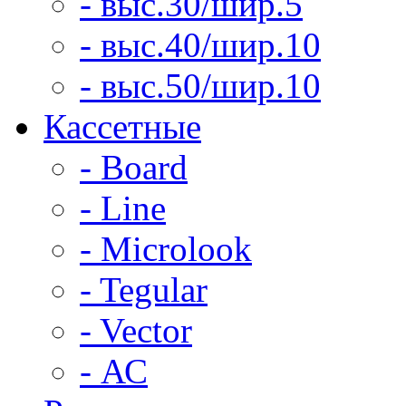
- выс.30/шир.5
- выс.40/шир.10
- выс.50/шир.10
Кассетные
- Board
- Line
- Microlook
- Tegular
- Vector
- АС