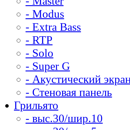
- Master
- Modus
- Extra Bass
- RTP
- Solo
- Super G
- Акустический экра
- Стеновая панель
Грильято
- выс.30/шир.10