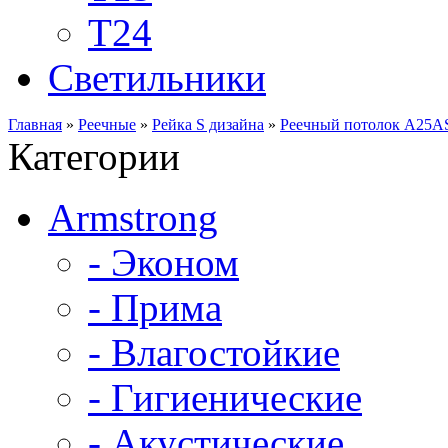
Т24
Светильники
Главная
»
Реечные
»
Рейка S дизайна
»
Реечный потолок A25A
Категории
Armstrong
- Эконом
- Прима
- Влагостойкие
- Гигиенические
- Акустические