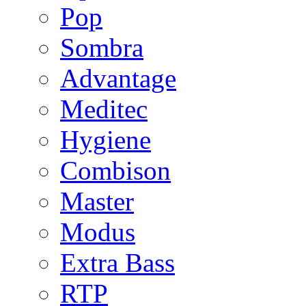
Pop
Sombra
Advantage
Meditec
Hygiene
Combison
Master
Modus
Extra Bass
RTP