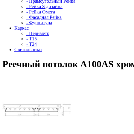
- Прямоугольный Рейка
- Рейка S дизайна
- Рейка Омега
- Фасадная Рейка
- Фурнитура
Каркас
- Периметр
- Т15
- Т24
Светильники
Реечный потолок A100AS хром