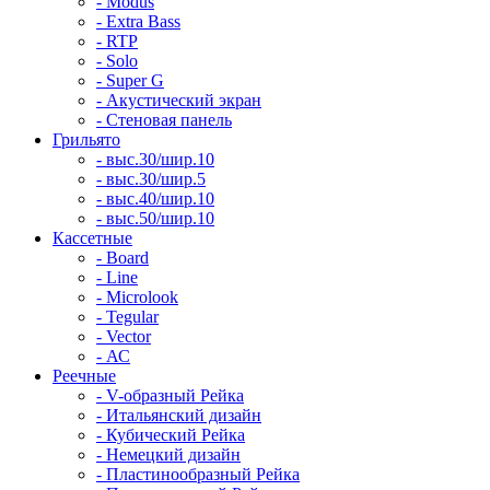
- Modus
- Extra Bass
- RTP
- Solo
- Super G
- Акустический экран
- Стеновая панель
Грильято
- выс.30/шир.10
- выс.30/шир.5
- выс.40/шир.10
- выс.50/шир.10
Кассетные
- Board
- Line
- Microlook
- Tegular
- Vector
- АС
Реечные
- V-образный Рейка
- Итальянский дизайн
- Кубический Рейка
- Немецкий дизайн
- Пластинообразный Рейка