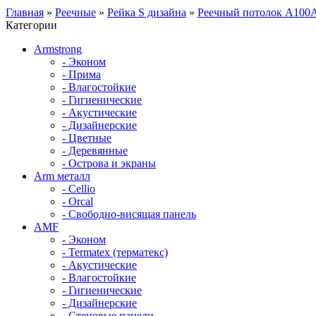
Главная
»
Реечные
»
Рейка S дизайна
»
Реечный потолок A100A
Категории
Armstrong
- Эконом
- Прима
- Влагостойкие
- Гигиенические
- Акустические
- Дизайнерские
- Цветные
- Деревянные
- Острова и экраны
Arm металл
- Cellio
- Orcal
- Свободно-висящая панель
AMF
- Эконом
- Termatex (терматекс)
- Акустические
- Влагостойкие
- Гигиенические
- Дизайнерские
- Стеновые панели