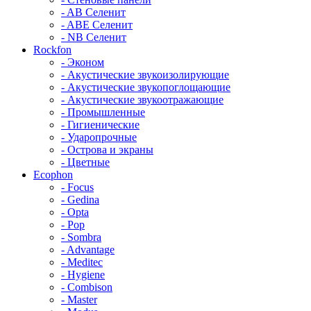
- AB Селенит
- ABE Селенит
- NB Селенит
Rockfon
- Эконом
- Акустические звукоизолирующие
- Акустические звукопоглощающие
- Акустические звукоотражающие
- Промышленные
- Гигиенические
- Ударопрочные
- Острова и экраны
- Цветные
Ecophon
- Focus
- Gedina
- Opta
- Pop
- Sombra
- Advantage
- Meditec
- Hygiene
- Combison
- Master