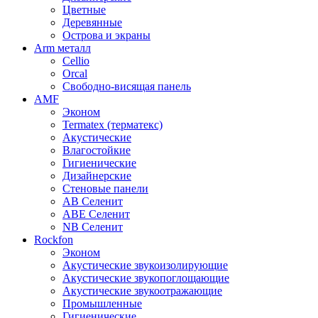
Цветные
Деревянные
Острова и экраны
Arm металл
Cellio
Orcal
Свободно-висящая панель
AMF
Эконом
Termatex (терматекс)
Акустические
Влагостойкие
Гигиенические
Дизайнерские
Стеновые панели
AB Селенит
ABE Селенит
NB Селенит
Rockfon
Эконом
Акустические звукоизолирующие
Акустические звукопоглощающие
Акустические звукоотражающие
Промышленные
Гигиенические