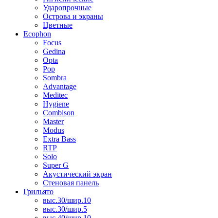
Ударопрочные
Острова и экраны
Цветные
Ecophon
Focus
Gedina
Opta
Pop
Sombra
Advantage
Meditec
Hygiene
Combison
Master
Modus
Extra Bass
RTP
Solo
Super G
Акустический экран
Стеновая панель
Грильято
выс.30/шир.10
выс.30/шир.5
выс.40/шир.10