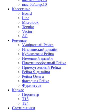
выс.50/шир.10
Кассетные
Board
Line
Microlook
Tegular
Vector
АС
Реечные
V-образный Рейка
Итальянский дизайн
Кубический Рейка
Немецкий дизайн
Пластинообразный Рейка
Прямоугольный Рейка
Рейка S дизайна
Рейка Омега
Фасадная Рейка
Фурнитура
Каркас
Периметр
Т15
Т24
Светильники