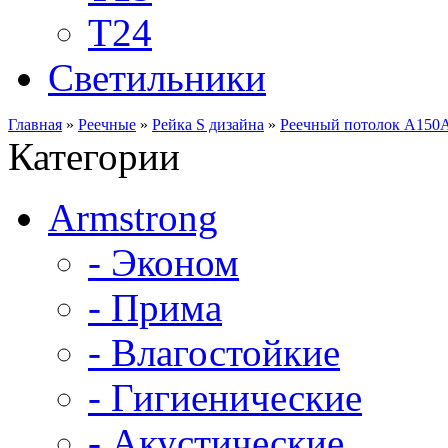
Т24
Светильники
Главная
»
Реечные
»
Рейка S дизайна
»
Реечный потолок A150A
Категории
Armstrong
- Эконом
- Прима
- Влагостойкие
- Гигиенические
- Акустические