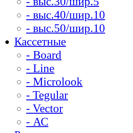
- выс.30/шир.5
- выс.40/шир.10
- выс.50/шир.10
Кассетные
- Board
- Line
- Microlook
- Tegular
- Vector
- АС