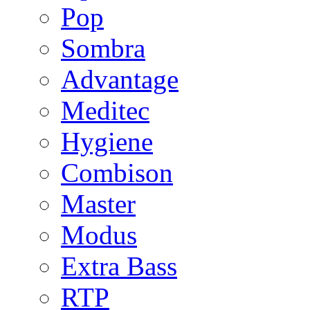
Pop
Sombra
Advantage
Meditec
Hygiene
Combison
Master
Modus
Extra Bass
RTP