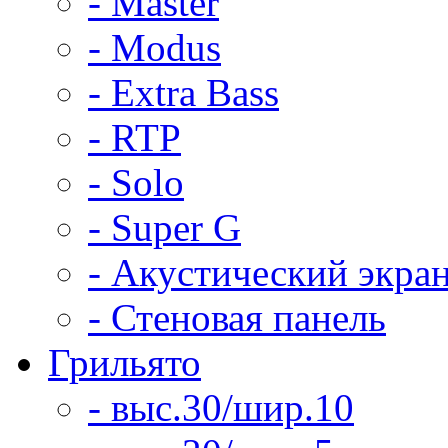
- Master
- Modus
- Extra Bass
- RTP
- Solo
- Super G
- Акустический экра
- Стеновая панель
Грильято
- выс.30/шир.10