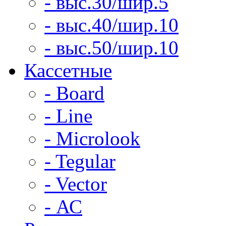
- выс.30/шир.5
- выс.40/шир.10
- выс.50/шир.10
Кассетные
- Board
- Line
- Microlook
- Tegular
- Vector
- АС