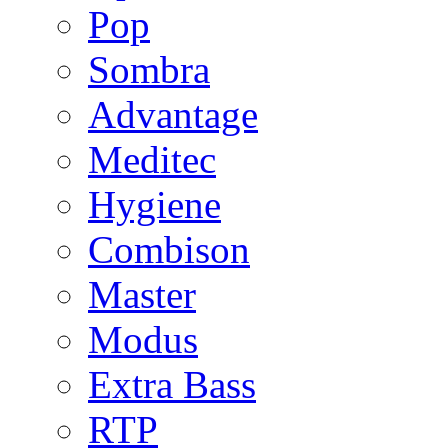
Pop
Sombra
Advantage
Meditec
Hygiene
Combison
Master
Modus
Extra Bass
RTP