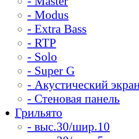
- Master
- Modus
- Extra Bass
- RTP
- Solo
- Super G
- Акустический экра
- Стеновая панель
Грильято
- выс.30/шир.10