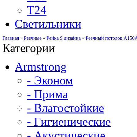
Т24
Светильники
Главная
»
Реечные
»
Рейка S дизайна
»
Реечный потолок A150A
Категории
Armstrong
- Эконом
- Прима
- Влагостойкие
- Гигиенические
- Акустические