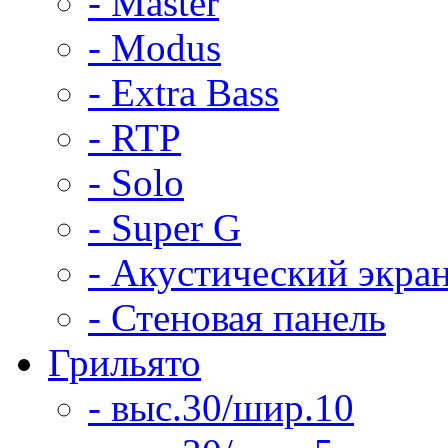
- Master
- Modus
- Extra Bass
- RTP
- Solo
- Super G
- Акустический экра
- Стеновая панель
Грильято
- выс.30/шир.10