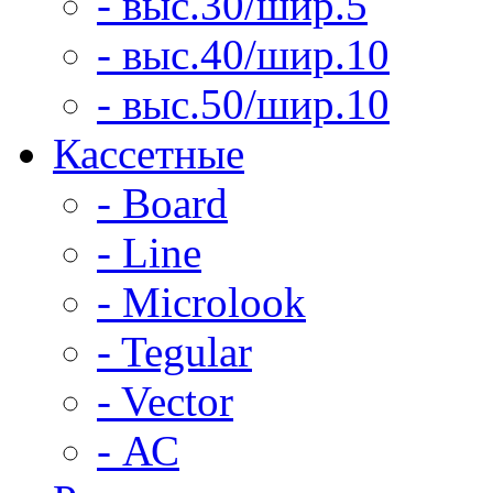
- выс.30/шир.5
- выс.40/шир.10
- выс.50/шир.10
Кассетные
- Board
- Line
- Microlook
- Tegular
- Vector
- АС