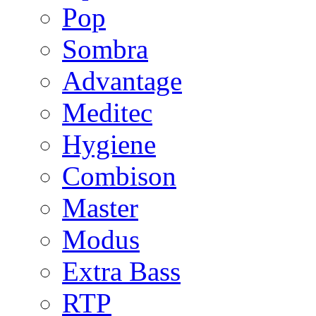
Pop
Sombra
Advantage
Meditec
Hygiene
Combison
Master
Modus
Extra Bass
RTP