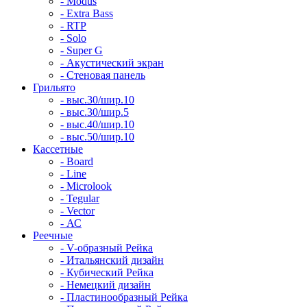
- Modus
- Extra Bass
- RTP
- Solo
- Super G
- Акустический экран
- Стеновая панель
Грильято
- выс.30/шир.10
- выс.30/шир.5
- выс.40/шир.10
- выс.50/шир.10
Кассетные
- Board
- Line
- Microlook
- Tegular
- Vector
- АС
Реечные
- V-образный Рейка
- Итальянский дизайн
- Кубический Рейка
- Немецкий дизайн
- Пластинообразный Рейка