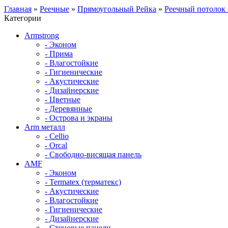
Главная
»
Реечные
»
Прямоугольный Рейка
»
Реечный потолок
Категории
Armstrong
- Эконом
- Прима
- Влагостойкие
- Гигиенические
- Акустические
- Дизайнерские
- Цветные
- Деревянные
- Острова и экраны
Arm металл
- Cellio
- Orcal
- Свободно-висящая панель
AMF
- Эконом
- Termatex (терматекс)
- Акустические
- Влагостойкие
- Гигиенические
- Дизайнерские
- Стеновые панели