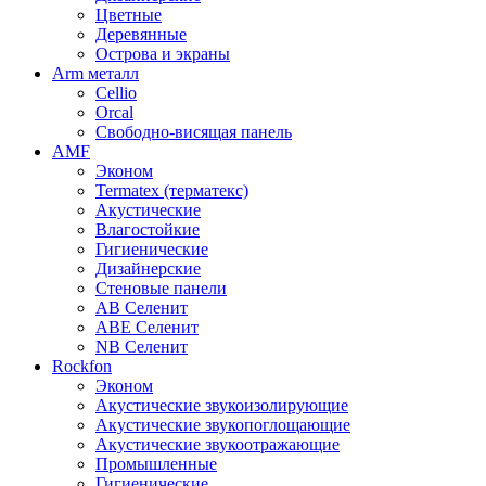
Цветные
Деревянные
Острова и экраны
Arm металл
Cellio
Orcal
Свободно-висящая панель
AMF
Эконом
Termatex (терматекс)
Акустические
Влагостойкие
Гигиенические
Дизайнерские
Стеновые панели
AB Селенит
ABE Селенит
NB Селенит
Rockfon
Эконом
Акустические звукоизолирующие
Акустические звукопоглощающие
Акустические звукоотражающие
Промышленные
Гигиенические