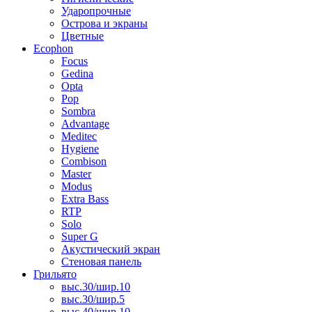
Ударопрочные
Острова и экраны
Цветные
Ecophon
Focus
Gedina
Opta
Pop
Sombra
Advantage
Meditec
Hygiene
Combison
Master
Modus
Extra Bass
RTP
Solo
Super G
Акустический экран
Стеновая панель
Грильято
выс.30/шир.10
выс.30/шир.5
выс.40/шир.10