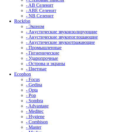
- AB Селенит
- ABE Селенит
- NB Селенит
Rockfon
- Эконом
- Акустические звукоизолирующие
- Акустические звукопоглощающие
- Акустические звукоотражающие
- Промышленные
- Гигиенические
- Ударопрочные
- Острова и экраны
- Цветные
Ecophon
- Focus
- Gedina
- Opta
- Pop
- Sombra
- Advantage
- Meditec
- Hygiene
- Combison
- Master