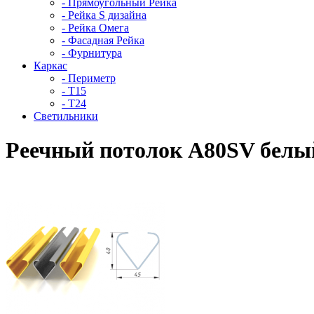
- Прямоугольный Рейка
- Рейка S дизайна
- Рейка Омега
- Фасадная Рейка
- Фурнитура
Каркас
- Периметр
- Т15
- Т24
Светильники
Реечный потолок A80SV белы