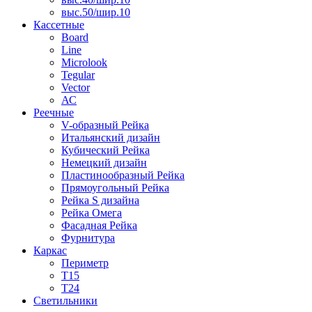
выс.50/шир.10
Кассетные
Board
Line
Microlook
Tegular
Vector
АС
Реечные
V-образный Рейка
Итальянский дизайн
Кубический Рейка
Немецкий дизайн
Пластинообразный Рейка
Прямоугольный Рейка
Рейка S дизайна
Рейка Омега
Фасадная Рейка
Фурнитура
Каркас
Периметр
Т15
Т24
Светильники