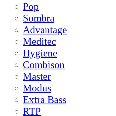
Pop
Sombra
Advantage
Meditec
Hygiene
Combison
Master
Modus
Extra Bass
RTP