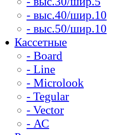
- выс.30/шир.5
- выс.40/шир.10
- выс.50/шир.10
Кассетные
- Board
- Line
- Microlook
- Tegular
- Vector
- АС