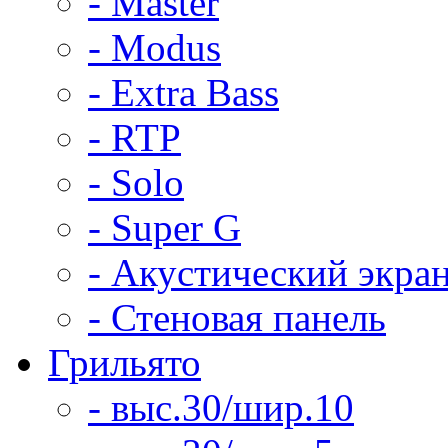
- Master
- Modus
- Extra Bass
- RTP
- Solo
- Super G
- Акустический экра
- Стеновая панель
Грильято
- выс.30/шир.10