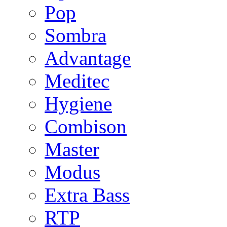
Pop
Sombra
Advantage
Meditec
Hygiene
Combison
Master
Modus
Extra Bass
RTP