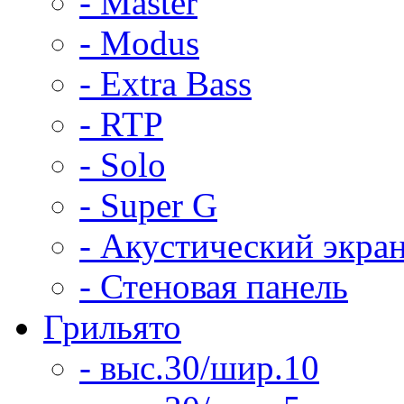
- Master
- Modus
- Extra Bass
- RTP
- Solo
- Super G
- Акустический экра
- Стеновая панель
Грильято
- выс.30/шир.10