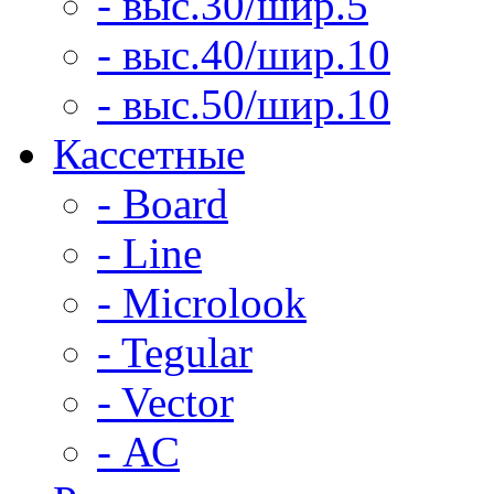
- выс.30/шир.5
- выс.40/шир.10
- выс.50/шир.10
Кассетные
- Board
- Line
- Microlook
- Tegular
- Vector
- АС