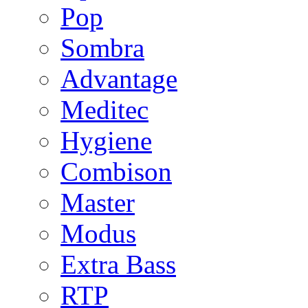
Pop
Sombra
Advantage
Meditec
Hygiene
Combison
Master
Modus
Extra Bass
RTP