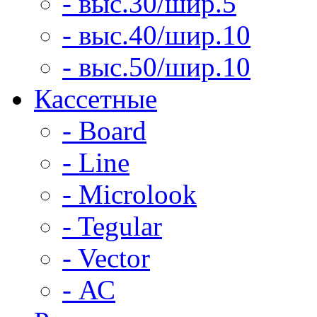
- выс.30/шир.5
- выс.40/шир.10
- выс.50/шир.10
Кассетные
- Board
- Line
- Microlook
- Tegular
- Vector
- АС