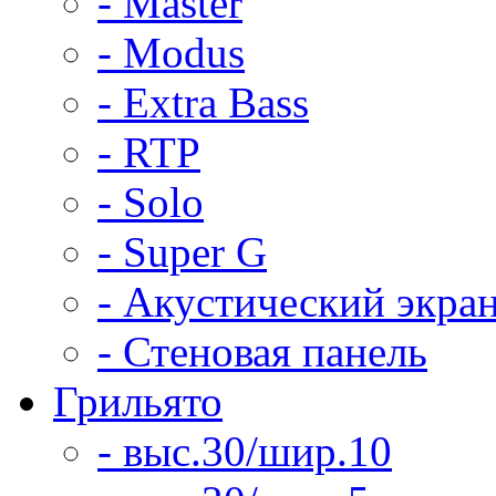
- Master
- Modus
- Extra Bass
- RTP
- Solo
- Super G
- Акустический экра
- Стеновая панель
Грильято
- выс.30/шир.10