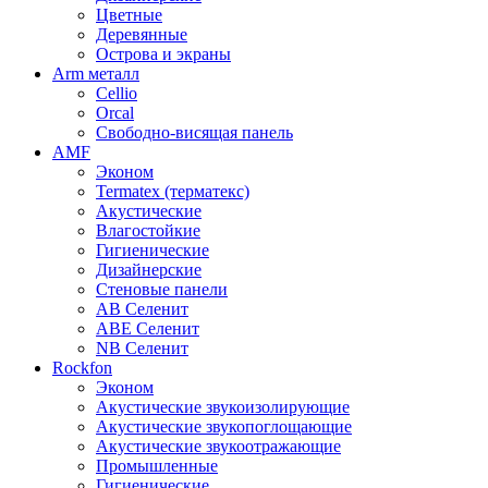
Цветные
Деревянные
Острова и экраны
Arm металл
Cellio
Orcal
Свободно-висящая панель
AMF
Эконом
Termatex (терматекс)
Акустические
Влагостойкие
Гигиенические
Дизайнерские
Стеновые панели
AB Селенит
ABE Селенит
NB Селенит
Rockfon
Эконом
Акустические звукоизолирующие
Акустические звукопоглощающие
Акустические звукоотражающие
Промышленные
Гигиенические