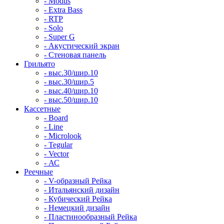
- Modus
- Extra Bass
- RTP
- Solo
- Super G
- Акустический экран
- Стеновая панель
Грильято
- выс.30/шир.10
- выс.30/шир.5
- выс.40/шир.10
- выс.50/шир.10
Кассетные
- Board
- Line
- Microlook
- Tegular
- Vector
- АС
Реечные
- V-образный Рейка
- Итальянский дизайн
- Кубический Рейка
- Немецкий дизайн
- Пластинообразный Рейка