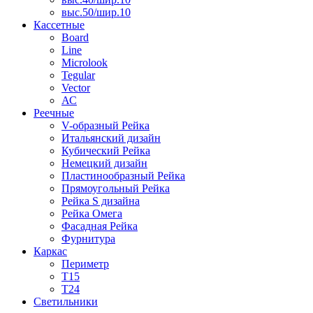
выс.50/шир.10
Кассетные
Board
Line
Microlook
Tegular
Vector
АС
Реечные
V-образный Рейка
Итальянский дизайн
Кубический Рейка
Немецкий дизайн
Пластинообразный Рейка
Прямоугольный Рейка
Рейка S дизайна
Рейка Омега
Фасадная Рейка
Фурнитура
Каркас
Периметр
Т15
Т24
Светильники