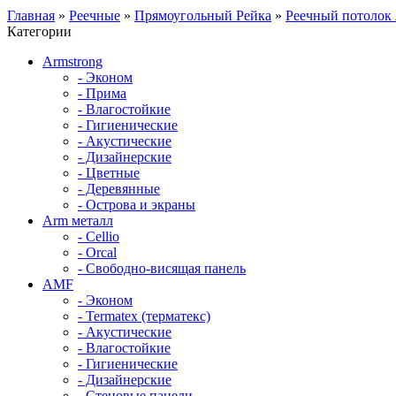
Главная
»
Реечные
»
Прямоугольный Рейка
»
Реечный потолок
Категории
Armstrong
- Эконом
- Прима
- Влагостойкие
- Гигиенические
- Акустические
- Дизайнерские
- Цветные
- Деревянные
- Острова и экраны
Arm металл
- Cellio
- Orcal
- Свободно-висящая панель
AMF
- Эконом
- Termatex (терматекс)
- Акустические
- Влагостойкие
- Гигиенические
- Дизайнерские
- Стеновые панели