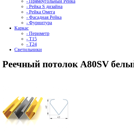
- Прямоугольный Рейка
- Рейка S дизайна
- Рейка Омега
- Фасадная Рейка
- Фурнитура
Каркас
- Периметр
- Т15
- Т24
Светильники
Реечный потолок A80SV белы