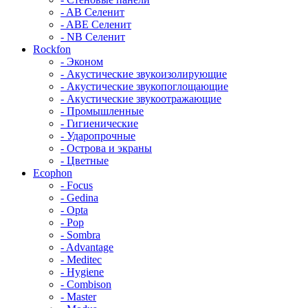
- AB Селенит
- ABE Селенит
- NB Селенит
Rockfon
- Эконом
- Акустические звукоизолирующие
- Акустические звукопоглощающие
- Акустические звукоотражающие
- Промышленные
- Гигиенические
- Ударопрочные
- Острова и экраны
- Цветные
Ecophon
- Focus
- Gedina
- Opta
- Pop
- Sombra
- Advantage
- Meditec
- Hygiene
- Combison
- Master