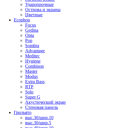
Ударопрочные
Острова и экраны
Цветные
Ecophon
Focus
Gedina
Opta
Pop
Sombra
Advantage
Meditec
Hygiene
Combison
Master
Modus
Extra Bass
RTP
Solo
Super G
Акустический экран
Стеновая панель
Грильято
выс.30/шир.10
выс.30/шир.5
выс.40/шир.10