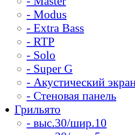
- Master
- Modus
- Extra Bass
- RTP
- Solo
- Super G
- Акустический экра
- Стеновая панель
Грильято
- выс.30/шир.10