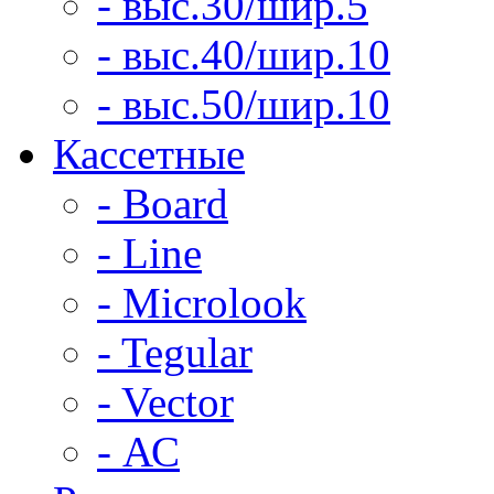
- выс.30/шир.5
- выс.40/шир.10
- выс.50/шир.10
Кассетные
- Board
- Line
- Microlook
- Tegular
- Vector
- АС