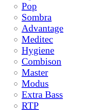
Pop
Sombra
Advantage
Meditec
Hygiene
Combison
Master
Modus
Extra Bass
RTP