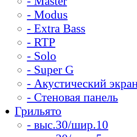
- Master
- Modus
- Extra Bass
- RTP
- Solo
- Super G
- Акустический экра
- Стеновая панель
Грильято
- выс.30/шир.10