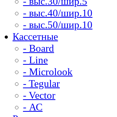
- выс.30/шир.5
- выс.40/шир.10
- выс.50/шир.10
Кассетные
- Board
- Line
- Microlook
- Tegular
- Vector
- АС