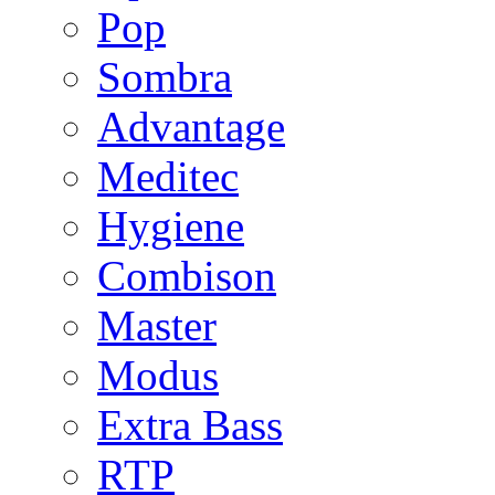
Pop
Sombra
Advantage
Meditec
Hygiene
Combison
Master
Modus
Extra Bass
RTP