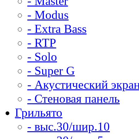
- Master
- Modus
- Extra Bass
- RTP
- Solo
- Super G
- Акустический экра
- Стеновая панель
Грильято
- выс.30/шир.10