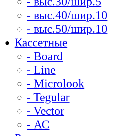
- выс.30/шир.5
- выс.40/шир.10
- выс.50/шир.10
Кассетные
- Board
- Line
- Microlook
- Tegular
- Vector
- АС