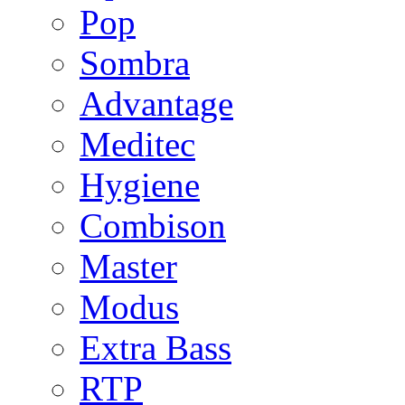
Pop
Sombra
Advantage
Meditec
Hygiene
Combison
Master
Modus
Extra Bass
RTP