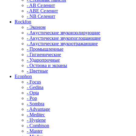
- AB Селенит
- ABE Селенит
- NB Селенит
Rockfon
- Эконом
- Акустические звукоизолирующие
- Акустические звукопоглощающие
- Акустические звукоотражающие
- Промышленные
- Гигиенические
- Ударопрочные
- Острова и экраны
- Цветные
Ecophon
- Focus
- Gedina
- Opta
- Pop
- Sombra
- Advantage
- Meditec
- Hygiene
- Combison
- Master