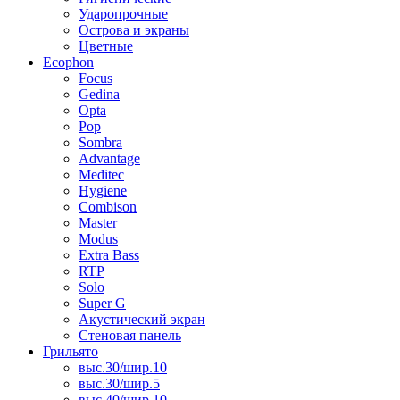
Ударопрочные
Острова и экраны
Цветные
Ecophon
Focus
Gedina
Opta
Pop
Sombra
Advantage
Meditec
Hygiene
Combison
Master
Modus
Extra Bass
RTP
Solo
Super G
Акустический экран
Стеновая панель
Грильято
выс.30/шир.10
выс.30/шир.5
выс.40/шир.10