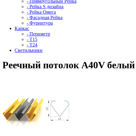
- Прямоугольный Рейка
- Рейка S дизайна
- Рейка Омега
- Фасадная Рейка
- Фурнитура
Каркас
- Периметр
- Т15
- Т24
Светильники
Реечный потолок A40V белый 