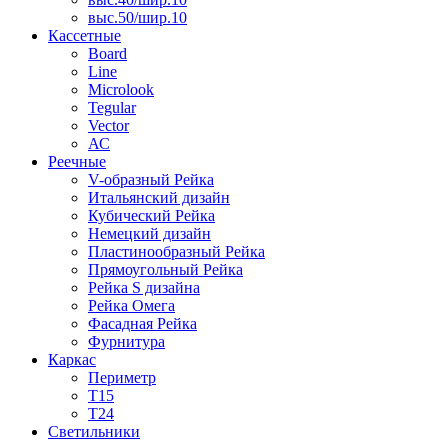
выс.50/шир.10
Кассетные
Board
Line
Microlook
Tegular
Vector
АС
Реечные
V-образный Рейка
Итальянский дизайн
Кубический Рейка
Немецкий дизайн
Пластинообразный Рейка
Прямоугольный Рейка
Рейка S дизайна
Рейка Омега
Фасадная Рейка
Фурнитура
Каркас
Периметр
Т15
Т24
Светильники