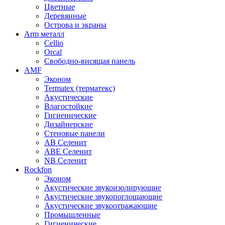
Цветные
Деревянные
Острова и экраны
Arm металл
Cellio
Orcal
Свободно-висящая панель
AMF
Эконом
Termatex (терматекс)
Акустические
Влагостойкие
Гигиенические
Дизайнерские
Стеновые панели
AB Селенит
ABE Селенит
NB Селенит
Rockfon
Эконом
Акустические звукоизолирующие
Акустические звукопоглощающие
Акустические звукоотражающие
Промышленные
Гигиенические