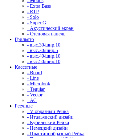
- Modus
- Extra Bass
- RTP
- Solo
- Super G
- Акустический экран
- Стеновая панель
Грильято
- выс.30/шир.10
- выс.30/шир.5
- выс.40/шир.10
- выс.50/шир.10
Кассетные
- Board
- Line
- Microlook
- Tegular
- Vector
- АС
Реечные
- V-образный Рейка
- Итальянский дизайн
- Кубический Рейка
- Немецкий дизайн
- Пластинообразный Рейка