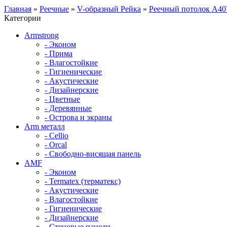
Главная
»
Реечные
»
V-образный Рейка
»
Реечный потолок A40
Категории
Armstrong
- Эконом
- Прима
- Влагостойкие
- Гигиенические
- Акустические
- Дизайнерские
- Цветные
- Деревянные
- Острова и экраны
Arm металл
- Cellio
- Orcal
- Свободно-висящая панель
AMF
- Эконом
- Termatex (терматекс)
- Акустические
- Влагостойкие
- Гигиенические
- Дизайнерские
- Стеновые панели