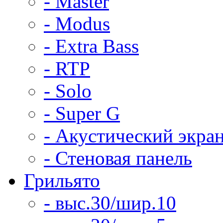
- Master
- Modus
- Extra Bass
- RTP
- Solo
- Super G
- Акустический экра
- Стеновая панель
Грильято
- выс.30/шир.10