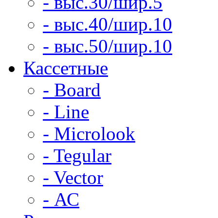
- выс.30/шир.5
- выс.40/шир.10
- выс.50/шир.10
Кассетные
- Board
- Line
- Microlook
- Tegular
- Vector
- АС