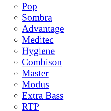
Pop
Sombra
Advantage
Meditec
Hygiene
Combison
Master
Modus
Extra Bass
RTP