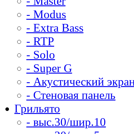
- Master
- Modus
- Extra Bass
- RTP
- Solo
- Super G
- Акустический экра
- Стеновая панель
Грильято
- выс.30/шир.10