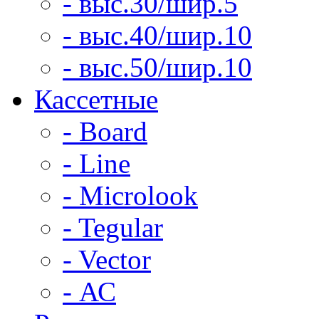
- выс.30/шир.5
- выс.40/шир.10
- выс.50/шир.10
Кассетные
- Board
- Line
- Microlook
- Tegular
- Vector
- АС