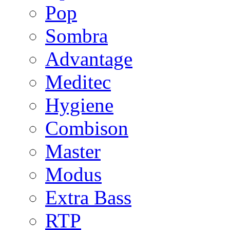
Pop
Sombra
Advantage
Meditec
Hygiene
Combison
Master
Modus
Extra Bass
RTP