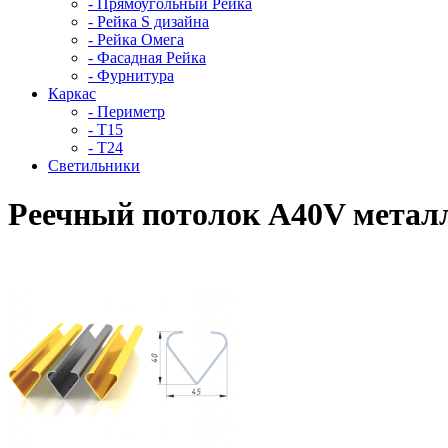
- Прямоугольный Рейка
- Рейка S дизайна
- Рейка Омега
- Фасадная Рейка
- Фурнитура
Каркас
- Периметр
- Т15
- Т24
Светильники
Реечный потолок A40V метал