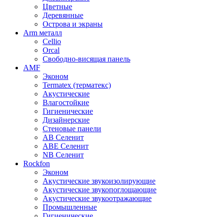
Цветные
Деревянные
Острова и экраны
Arm металл
Cellio
Orcal
Свободно-висящая панель
AMF
Эконом
Termatex (терматекс)
Акустические
Влагостойкие
Гигиенические
Дизайнерские
Стеновые панели
AB Селенит
ABE Селенит
NB Селенит
Rockfon
Эконом
Акустические звукоизолирующие
Акустические звукопоглощающие
Акустические звукоотражающие
Промышленные
Гигиенические