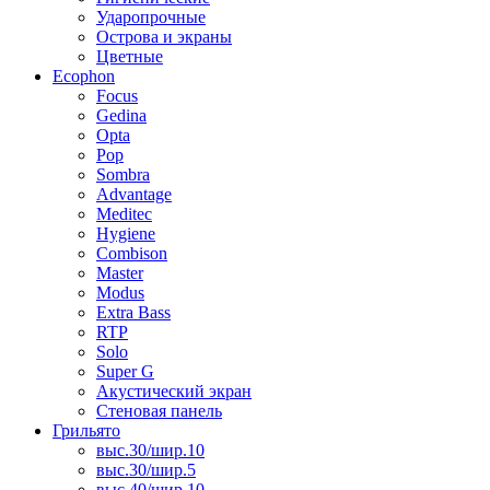
Ударопрочные
Острова и экраны
Цветные
Ecophon
Focus
Gedina
Opta
Pop
Sombra
Advantage
Meditec
Hygiene
Combison
Master
Modus
Extra Bass
RTP
Solo
Super G
Акустический экран
Стеновая панель
Грильято
выс.30/шир.10
выс.30/шир.5
выс.40/шир.10