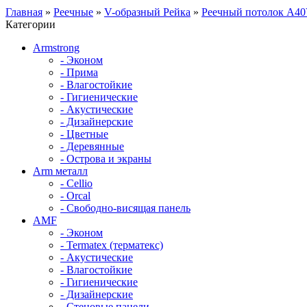
Главная
»
Реечные
»
V-образный Рейка
»
Реечный потолок A40
Категории
Armstrong
- Эконом
- Прима
- Влагостойкие
- Гигиенические
- Акустические
- Дизайнерские
- Цветные
- Деревянные
- Острова и экраны
Arm металл
- Cellio
- Orcal
- Свободно-висящая панель
AMF
- Эконом
- Termatex (терматекс)
- Акустические
- Влагостойкие
- Гигиенические
- Дизайнерские
- Стеновые панели