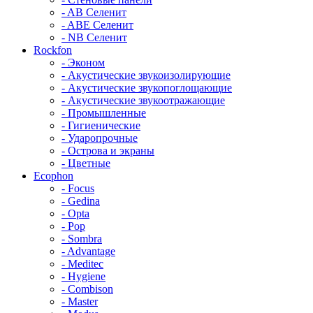
- AB Селенит
- ABE Селенит
- NB Селенит
Rockfon
- Эконом
- Акустические звукоизолирующие
- Акустические звукопоглощающие
- Акустические звукоотражающие
- Промышленные
- Гигиенические
- Ударопрочные
- Острова и экраны
- Цветные
Ecophon
- Focus
- Gedina
- Opta
- Pop
- Sombra
- Advantage
- Meditec
- Hygiene
- Combison
- Master