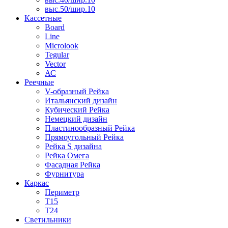
выс.50/шир.10
Кассетные
Board
Line
Microlook
Tegular
Vector
АС
Реечные
V-образный Рейка
Итальянский дизайн
Кубический Рейка
Немецкий дизайн
Пластинообразный Рейка
Прямоугольный Рейка
Рейка S дизайна
Рейка Омега
Фасадная Рейка
Фурнитура
Каркас
Периметр
Т15
Т24
Светильники