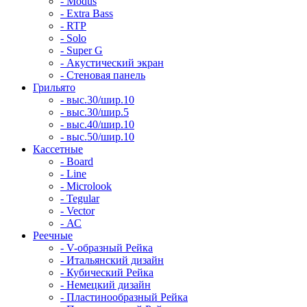
- Modus
- Extra Bass
- RTP
- Solo
- Super G
- Акустический экран
- Стеновая панель
Грильято
- выс.30/шир.10
- выс.30/шир.5
- выс.40/шир.10
- выс.50/шир.10
Кассетные
- Board
- Line
- Microlook
- Tegular
- Vector
- АС
Реечные
- V-образный Рейка
- Итальянский дизайн
- Кубический Рейка
- Немецкий дизайн
- Пластинообразный Рейка