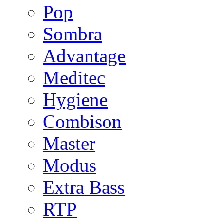
Pop
Sombra
Advantage
Meditec
Hygiene
Combison
Master
Modus
Extra Bass
RTP