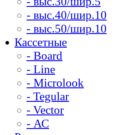
- выс.30/шир.5
- выс.40/шир.10
- выс.50/шир.10
Кассетные
- Board
- Line
- Microlook
- Tegular
- Vector
- АС