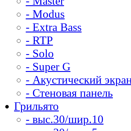
- Master
- Modus
- Extra Bass
- RTP
- Solo
- Super G
- Акустический экра
- Стеновая панель
Грильято
- выс.30/шир.10