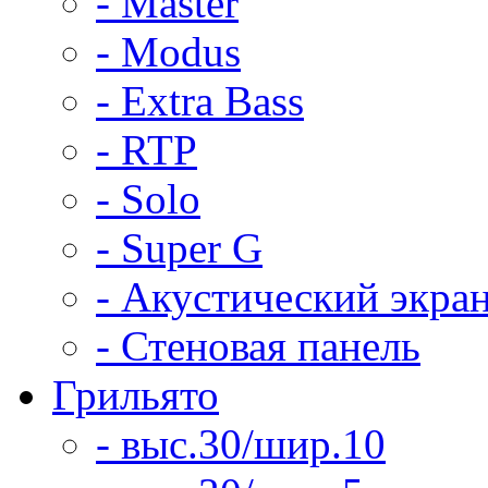
- Master
- Modus
- Extra Bass
- RTP
- Solo
- Super G
- Акустический экра
- Стеновая панель
Грильято
- выс.30/шир.10