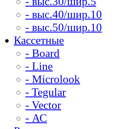
- выс.30/шир.5
- выс.40/шир.10
- выс.50/шир.10
Кассетные
- Board
- Line
- Microlook
- Tegular
- Vector
- АС