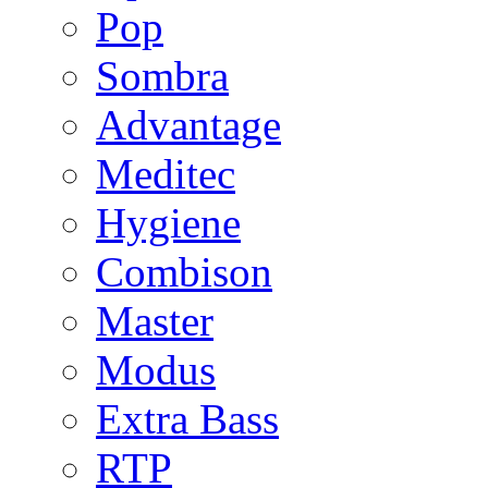
Pop
Sombra
Advantage
Meditec
Hygiene
Combison
Master
Modus
Extra Bass
RTP