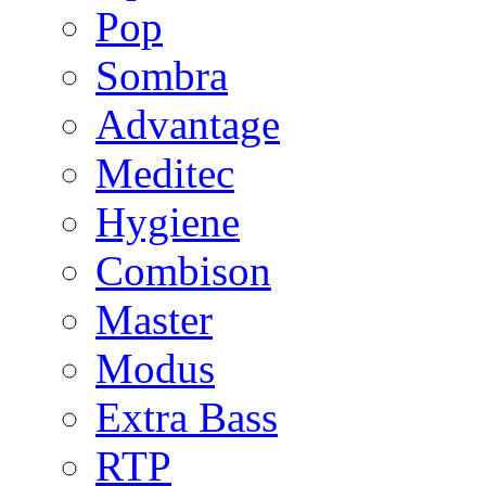
Pop
Sombra
Advantage
Meditec
Hygiene
Combison
Master
Modus
Extra Bass
RTP