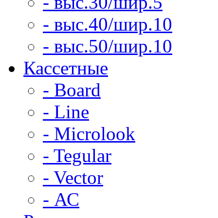
- выс.30/шир.5
- выс.40/шир.10
- выс.50/шир.10
Кассетные
- Board
- Line
- Microlook
- Tegular
- Vector
- АС