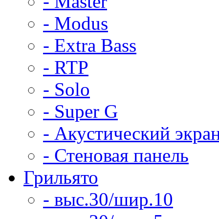
- Master
- Modus
- Extra Bass
- RTP
- Solo
- Super G
- Акустический экра
- Стеновая панель
Грильято
- выс.30/шир.10