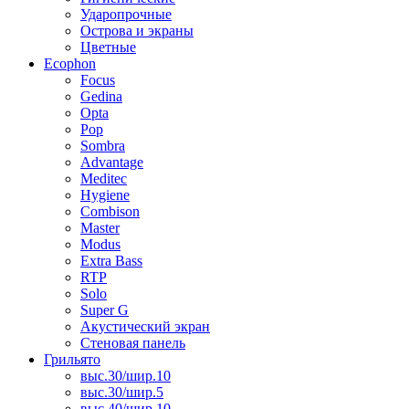
Ударопрочные
Острова и экраны
Цветные
Ecophon
Focus
Gedina
Opta
Pop
Sombra
Advantage
Meditec
Hygiene
Combison
Master
Modus
Extra Bass
RTP
Solo
Super G
Акустический экран
Стеновая панель
Грильято
выс.30/шир.10
выс.30/шир.5
выс.40/шир.10