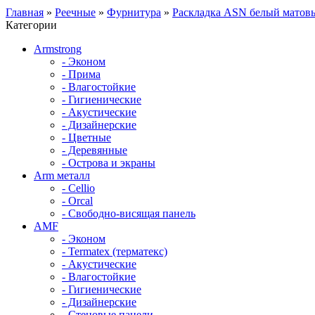
Главная
»
Реечные
»
Фурнитура
»
Раскладка ASN белый матовы
Категории
Armstrong
- Эконом
- Прима
- Влагостойкие
- Гигиенические
- Акустические
- Дизайнерские
- Цветные
- Деревянные
- Острова и экраны
Arm металл
- Cellio
- Orcal
- Свободно-висящая панель
AMF
- Эконом
- Termatex (терматекс)
- Акустические
- Влагостойкие
- Гигиенические
- Дизайнерские
- Стеновые панели