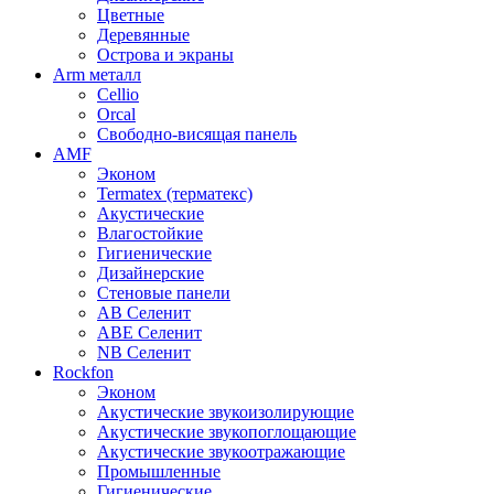
Цветные
Деревянные
Острова и экраны
Arm металл
Cellio
Orcal
Свободно-висящая панель
AMF
Эконом
Termatex (терматекс)
Акустические
Влагостойкие
Гигиенические
Дизайнерские
Стеновые панели
AB Селенит
ABE Селенит
NB Селенит
Rockfon
Эконом
Акустические звукоизолирующие
Акустические звукопоглощающие
Акустические звукоотражающие
Промышленные
Гигиенические