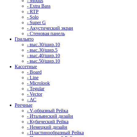
- Modus
- Extra Bass
- RTP
- Solo
- Super G
- Акустический экран
- Стеновая панель
Грильято
- выс.30/шир.10
- выс.30/шир.5
- выс.40/шир.10
- выс.50/шир.10
Кассетные
- Board
- Line
- Microlook
- Tegular
- Vector
- АС
Реечные
- V-образный Рейка
- Итальянский дизайн
- Кубический Рейка
- Немецкий дизайн
- Пластинообразный Рейка