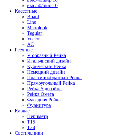
выс.50/шир.10
Кассетные
Board
Line
Microlook
Tegular
Vector
АС
Реечные
V-образный Рейка
Итальянский дизайн
Кубический Рейка
Немецкий дизайн
Пластинообразный Рейка
Прямоугольный Рейка
Рейка S дизайна
Рейка Омега
Фасадная Рейка
Фурнитура
Каркас
Периметр
Т15
Т24
Светильники