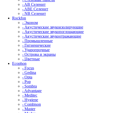
- AB Селенит
- ABE Селенит
- NB Селенит
Rockfon
- Эконом
- Акустические звукоизолирующие
- Акустические звукопоглощающие
- Акустические звукоотражающие
- Промышленные
- Гигиенические
- Ударопрочные
- Острова и экраны
- Цветные
Ecophon
- Focus
- Gedina
- Opta
- Pop
- Sombra
- Advantage
- Meditec
- Hygiene
- Combison
- Master