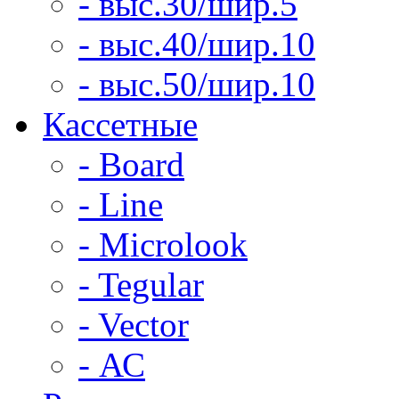
- выс.30/шир.5
- выс.40/шир.10
- выс.50/шир.10
Кассетные
- Board
- Line
- Microlook
- Tegular
- Vector
- АС