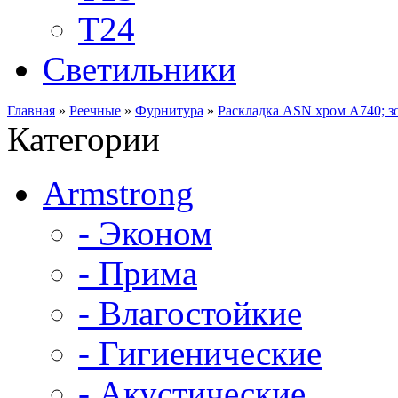
Т24
Светильники
Главная
»
Реечные
»
Фурнитура
»
Раскладка ASN хром А740; з
Категории
Armstrong
- Эконом
- Прима
- Влагостойкие
- Гигиенические
- Акустические