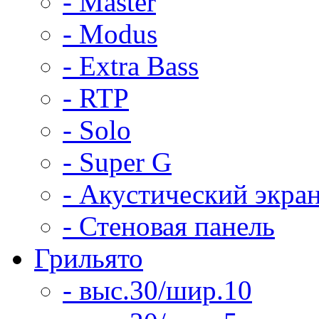
- Master
- Modus
- Extra Bass
- RTP
- Solo
- Super G
- Акустический экра
- Стеновая панель
Грильято
- выс.30/шир.10