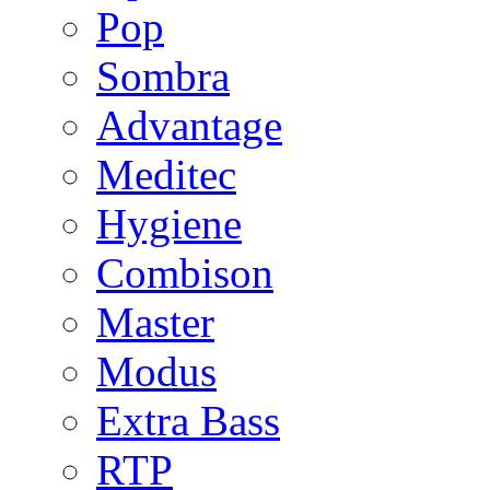
Pop
Sombra
Advantage
Meditec
Hygiene
Combison
Master
Modus
Extra Bass
RTP