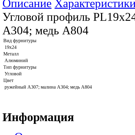
Описание
Характеристик
Угловой профиль PL19x2
А304; медь А804
Вид фурнитуры
19x24
Металл
Алюминий
Тип фурнитуры
Угловой
Цвет
ружейный А307; малина А304; медь А804
Информация