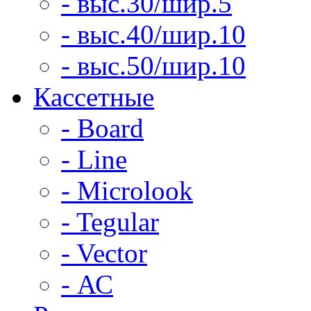
- выс.30/шир.5
- выс.40/шир.10
- выс.50/шир.10
Кассетные
- Board
- Line
- Microlook
- Tegular
- Vector
- АС