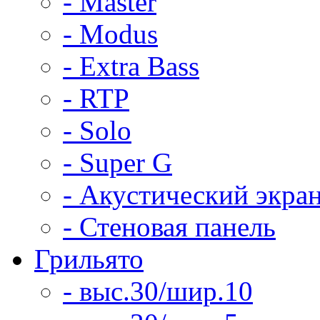
- Master
- Modus
- Extra Bass
- RTP
- Solo
- Super G
- Акустический экра
- Стеновая панель
Грильято
- выс.30/шир.10