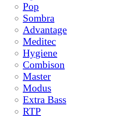
Pop
Sombra
Advantage
Meditec
Hygiene
Combison
Master
Modus
Extra Bass
RTP