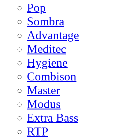
Pop
Sombra
Advantage
Meditec
Hygiene
Combison
Master
Modus
Extra Bass
RTP