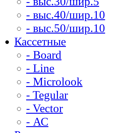
- выс.30/шир.5
- выс.40/шир.10
- выс.50/шир.10
Кассетные
- Board
- Line
- Microlook
- Tegular
- Vector
- АС