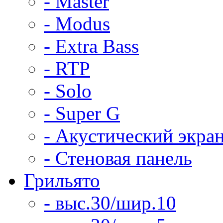
- Master
- Modus
- Extra Bass
- RTP
- Solo
- Super G
- Акустический экра
- Стеновая панель
Грильято
- выс.30/шир.10