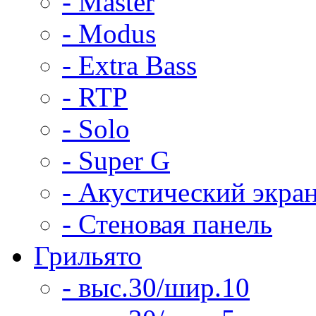
- Master
- Modus
- Extra Bass
- RTP
- Solo
- Super G
- Акустический экра
- Стеновая панель
Грильято
- выс.30/шир.10