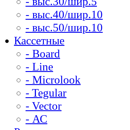
- выс.30/шир.5
- выс.40/шир.10
- выс.50/шир.10
Кассетные
- Board
- Line
- Microlook
- Tegular
- Vector
- АС