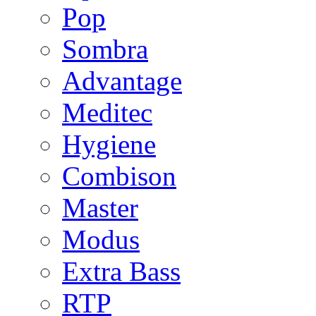
Pop
Sombra
Advantage
Meditec
Hygiene
Combison
Master
Modus
Extra Bass
RTP