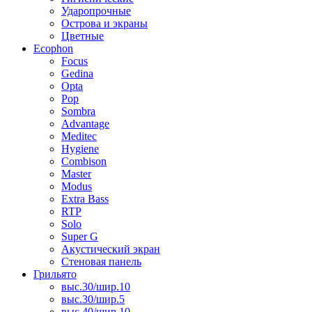
Ударопрочные
Острова и экраны
Цветные
Ecophon
Focus
Gedina
Opta
Pop
Sombra
Advantage
Meditec
Hygiene
Combison
Master
Modus
Extra Bass
RTP
Solo
Super G
Акустический экран
Стеновая панель
Грильято
выс.30/шир.10
выс.30/шир.5
выс.40/шир.10