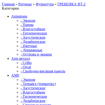
Главная
»
Реечные
»
Фурнитура
»
ГРЕБЕНКА ВТ-2
Категории
Armstrong
- Эконом
- Прима
- Влагостойкие
- Гигиенические
- Акустические
- Дизайнерские
- Цветные
- Деревянные
- Острова и экраны
Arm металл
- Cellio
- Orcal
- Свободно-висящая панель
AMF
- Эконом
- Termatex (терматекс)
- Акустические
- Влагостойкие
- Гигиенические
- Дизайнерские
- Стеновые панели