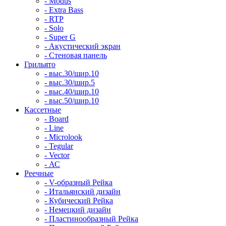
- Modus
- Extra Bass
- RTP
- Solo
- Super G
- Акустический экран
- Стеновая панель
Грильято
- выс.30/шир.10
- выс.30/шир.5
- выс.40/шир.10
- выс.50/шир.10
Кассетные
- Board
- Line
- Microlook
- Tegular
- Vector
- АС
Реечные
- V-образный Рейка
- Итальянский дизайн
- Кубический Рейка
- Немецкий дизайн
- Пластинообразный Рейка