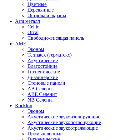
Цветные
Деревянные
Острова и экраны
Arm металл
Cellio
Orcal
Свободно-висящая панель
AMF
Эконом
Termatex (терматекс)
Акустические
Влагостойкие
Гигиенические
Дизайнерские
Стеновые панели
AB Селенит
ABE Селенит
NB Селенит
Rockfon
Эконом
Акустические звукоизолирующие
Акустические звукопоглощающие
Акустические звукоотражающие
Промышленные
Гигиенические