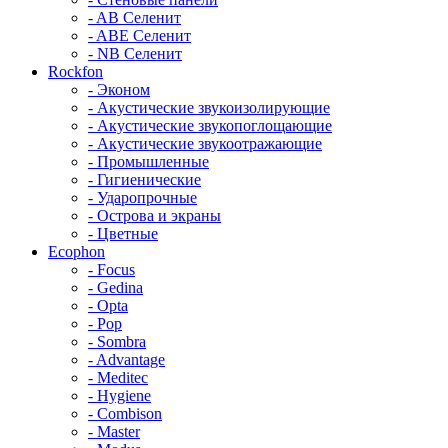
- AB Селенит
- ABE Селенит
- NB Селенит
Rockfon
- Эконом
- Акустические звукоизолирующие
- Акустические звукопоглощающие
- Акустические звукоотражающие
- Промышленные
- Гигиенические
- Ударопрочные
- Острова и экраны
- Цветные
Ecophon
- Focus
- Gedina
- Opta
- Pop
- Sombra
- Advantage
- Meditec
- Hygiene
- Combison
- Master