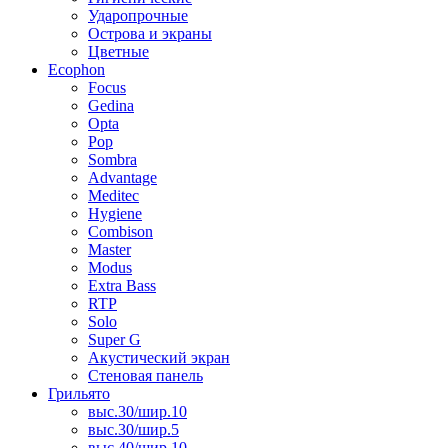
Ударопрочные
Острова и экраны
Цветные
Ecophon
Focus
Gedina
Opta
Pop
Sombra
Advantage
Meditec
Hygiene
Combison
Master
Modus
Extra Bass
RTP
Solo
Super G
Акустический экран
Стеновая панель
Грильято
выс.30/шир.10
выс.30/шир.5
выс.40/шир.10