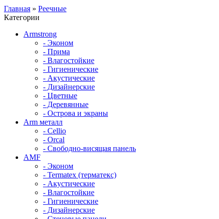
Главная
»
Реечные
Категории
Armstrong
- Эконом
- Прима
- Влагостойкие
- Гигиенические
- Акустические
- Дизайнерские
- Цветные
- Деревянные
- Острова и экраны
Arm металл
- Cellio
- Orcal
- Свободно-висящая панель
AMF
- Эконом
- Termatex (терматекс)
- Акустические
- Влагостойкие
- Гигиенические
- Дизайнерские
- Стеновые панели