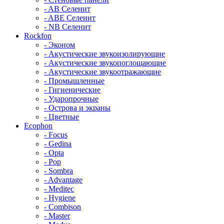
- AB Селенит
- ABE Селенит
- NB Селенит
Rockfon
- Эконом
- Акустические звукоизолирующие
- Акустические звукопоглощающие
- Акустические звукоотражающие
- Промышленные
- Гигиенические
- Ударопрочные
- Острова и экраны
- Цветные
Ecophon
- Focus
- Gedina
- Opta
- Pop
- Sombra
- Advantage
- Meditec
- Hygiene
- Combison
- Master