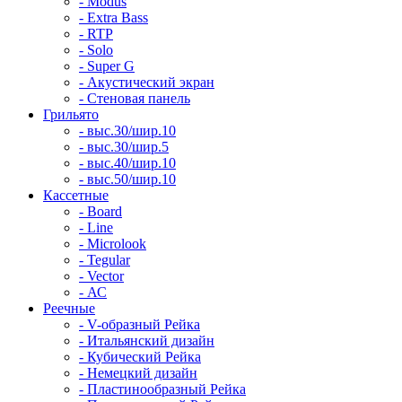
- Modus
- Extra Bass
- RTP
- Solo
- Super G
- Акустический экран
- Стеновая панель
Грильято
- выс.30/шир.10
- выс.30/шир.5
- выс.40/шир.10
- выс.50/шир.10
Кассетные
- Board
- Line
- Microlook
- Tegular
- Vector
- АС
Реечные
- V-образный Рейка
- Итальянский дизайн
- Кубический Рейка
- Немецкий дизайн
- Пластинообразный Рейка