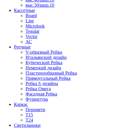
выс.50/шир.10
Кассетные
Board
Line
Microlook
Tegular
Vector
АС
Реечные
V-образный Рейка
Итальянский дизайн
Кубический Рейка
Немецкий дизайн
Пластинообразный Рейка
Прямоугольный Рейка
Рейка S дизайна
Рейка Омега
Фасадная Рейка
Фурнитура
Каркас
Периметр
Т15
Т24
Светильники