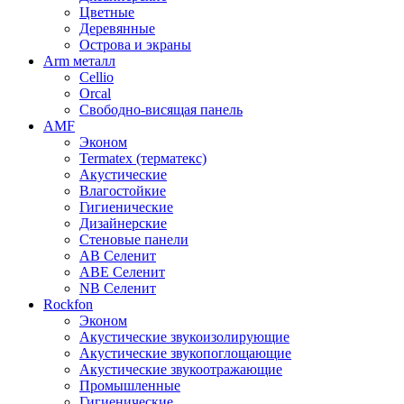
Цветные
Деревянные
Острова и экраны
Arm металл
Cellio
Orcal
Свободно-висящая панель
AMF
Эконом
Termatex (терматекс)
Акустические
Влагостойкие
Гигиенические
Дизайнерские
Стеновые панели
AB Селенит
ABE Селенит
NB Селенит
Rockfon
Эконом
Акустические звукоизолирующие
Акустические звукопоглощающие
Акустические звукоотражающие
Промышленные
Гигиенические