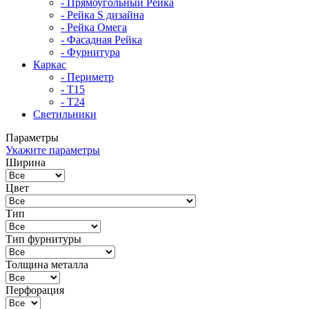
- Прямоугольный Рейка
- Рейка S дизайна
- Рейка Омега
- Фасадная Рейка
- Фурнитура
Каркас
- Периметр
- Т15
- Т24
Светильники
Параметры
Укажите параметры
Ширина
Цвет
Тип
Тип фурнитуры
Толщина металла
Перфорация