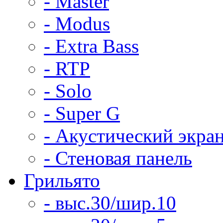
- Master
- Modus
- Extra Bass
- RTP
- Solo
- Super G
- Акустический экра
- Стеновая панель
Грильято
- выс.30/шир.10