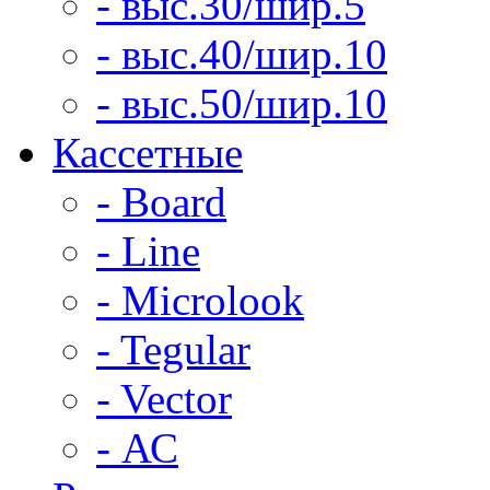
- выс.30/шир.5
- выс.40/шир.10
- выс.50/шир.10
Кассетные
- Board
- Line
- Microlook
- Tegular
- Vector
- АС