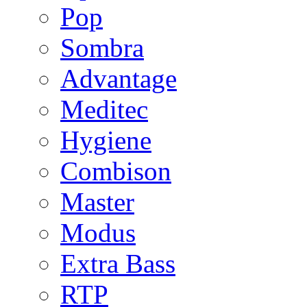
Pop
Sombra
Advantage
Meditec
Hygiene
Combison
Master
Modus
Extra Bass
RTP